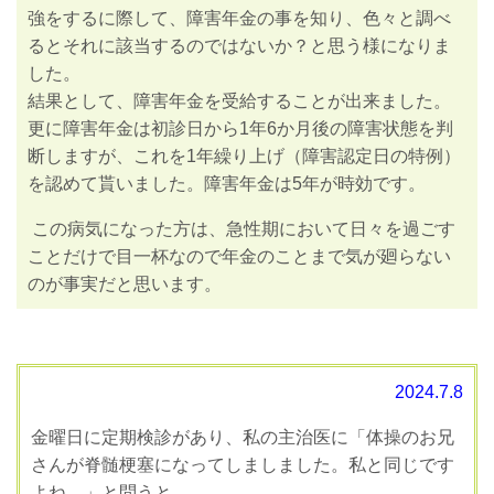
強をするに際して、障害年金の事を知り、色々と調べ
るとそれに該当するのではないか？と思う様になりま
した。
結果として、障害年金を受給することが出来ました。
更に障害年金は初診日から
1
年
6
か月後の障害状態を判
断しますが、これを
1
年繰り上げ（障害認定日の特例）
を認めて貰いました。
障害年金は
5
年が時効です。
この病気になった方は、急性期において日々を過ごす
ことだけで目一杯なので年金のことまで気が廻らない
のが事実だと思います。
2024.7.8
金曜日に定期検診があり、私の主治医に「体操のお兄
さんが脊髄梗塞になってしましました。私と同じです
よね。」と問うと、