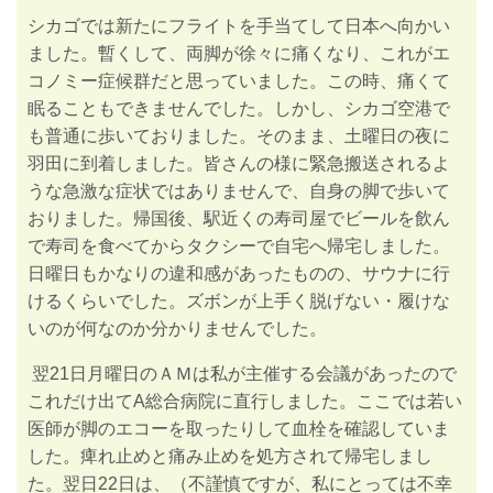
シカゴでは新たにフライトを手当てして日本へ向かい
ました。暫くして、両脚が徐々に痛くなり、これがエ
コノミー症候群だと思っていました。この時、痛くて
眠ることもできませんでした。しかし、シカゴ空港で
も普通に歩いておりました。そのまま、土曜日の夜に
羽田に到着しました。皆さんの様に緊急搬送されるよ
うな急激な症状ではありませんで、自身の脚で歩いて
おりました。帰国後、駅近くの寿司屋でビールを飲ん
で寿司を食べてからタクシーで自宅へ帰宅しました
。
日曜日もかなりの違和感があったものの、サウナに行
けるくらいでした。ズボンが上手く脱げない・履けな
いのが何なのか分かりませんでした。
翌
21
日月曜日のＡＭは私が主催する会議があったので
これだけ出てA総合病院に直行しました。ここでは若い
医師が脚のエコーを取ったりして血栓を確認していま
した。痺れ止めと痛み止めを処方されて帰宅しまし
た。翌日
22
日は、（不謹慎ですが、私にとっては不幸