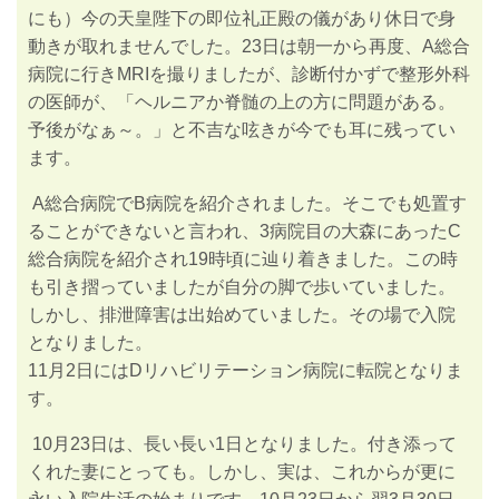
にも）今の天皇陛下の
即位礼正殿の儀があり休日で身
動きが取れませんでした。
23
日は朝一から再度、A総合
病院に行き
MRI
を撮りましたが、診断付かずで整形外
科
の医師が、「ヘルニアか脊髄の上の方に問題がある。
予後がなぁ～。」と不吉な呟きが今でも耳に残ってい
ます。
A
総合病院でB
病院を紹介されました。そこでも処置す
ることができないと言われ、
3
病院目の大森にあったC
総合病院を紹介され
19
時頃に辿り着きました。この時
も引き摺っていましたが自分の脚で歩いていました。
しかし、排泄障害は出始めていました。その場で入院
となりました。
11
月
2
日にはDリハビリテーション病院に転院となりま
す。
10
月
23
日は、長い長い
1
日となりました。付き添って
くれた妻にとっても。
しかし、実は、これからが更に