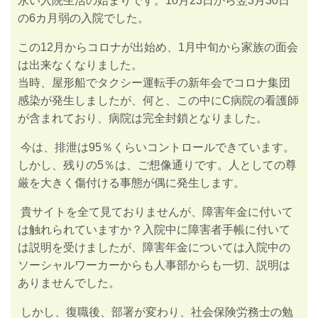
永い入院生活の始まりです。
10
月
23
日から翌
3
月
30
日
の
6
カ月弱の入院でした。
この
12
月からコロナが出始め、
1
月中旬から家族の面会
は出来なくなりました。
当時、屋形船でタクシー運転手の新年会でコロナ集団
感染が発生しましたが、何と、この中にC病院の看護師
が含まれており、病院は完全封鎖となりました。
今は、排泄は
95
％くらいコントロールできています。
しかし、残りの
5
％は、ご想像通りです。人としての尊
厳を大きく傷付ける事態が偶に発生します。
貴サイトを全て見ておりませんが、障害年金に付いて
は触れられていますか？
入院中に障害者手帳に付いて
は説明を受けましたが、障害年金については入院中の
ソーシャルワーカーからも人事部からも一切、説明は
ありませんでした。
しかし、復職後、部署が変わり、社会保険労務士の勉