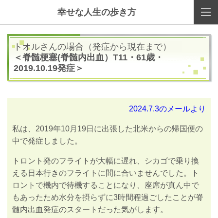
幸せな人生の歩き方
トオルさんの場合（発症から現在まで）
＜脊髄梗塞(脊髄内出血）T11・61歳・
2019.10.19発症＞
2024.7.3のメールより
私は、
2019
年
10
月
19
日に出張した北米からの帰国便の
中で発症しました。
トロント発のフライトが大幅に遅れ、シカゴで乗り換
える日本行きのフライトに間に合いませんでした。ト
ロントで機内で待機することになり、座席が真ん中で
もあったため水分を摂らずに
3
時間程過ごしたことが脊
髄内出血発症のスタートだった気がします。