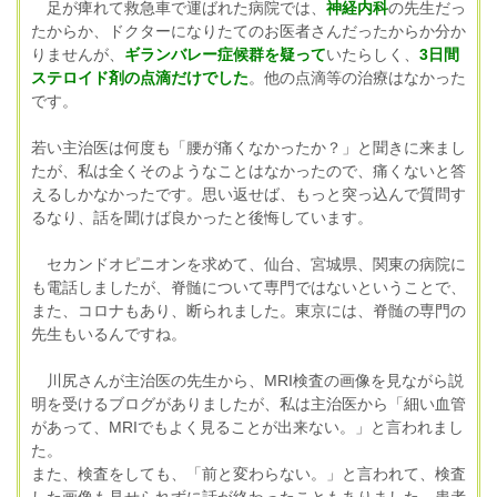
足が痺れて救急車で運ばれた病院では、
神経内科
の先生だっ
たからか、ドクターになりたてのお医者さんだったからか分か
りませんが、
ギランバレー症候群を疑って
いたらしく、
3日間
ステロイド剤の点滴だけでした
。他の点滴等の治療はなかった
です。
若い主治医は何度も「腰が痛くなかったか？」と聞きに来まし
たが、私は全くそのようなことはなかったので、痛くないと答
えるしかなかったです。思い返せば、もっと突っ込んで質問す
るなり、話を聞けば良かったと後悔しています。
セカンドオピニオンを求めて、仙台、宮城県、関東の病院に
も電話しましたが、脊髄について専門ではないということで、
また、コロナもあり、断られました。東京には、脊髄の専門の
先生もいるんですね。
川尻さんが主治医の先生から、MRI検査の画像を見ながら説
明を受けるブログがありましたが、私は主治医から「細い血管
があって、MRIでもよく見ることが出来ない。」と言われまし
た。
また、検査をしても、「前と変わらない。」と言われて、検査