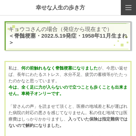
幸せな人生の歩き方
キョウコさんの場合（発症から現在まで）
＜脊髄梗塞・2022.5.19発症・1958年11月生まれ
＞
私は、
何の前触れもなく脊髄梗塞になりました
が、今思い返せ
ば、長年にわたるストレス、水分不足、疲労の蓄積等がたたっ
たのかなと思っています。
今は、全く足に力が入らないので立つことも歩くことも出来ま
せん。車椅子オンリーです。
「皆さんの声」を読ませて頂くと、医療の地域差と私が運ばれ
た病院の対応の悪さを感じてなりません。私の住む地域では
医
療費はしっかりかかりますし、
入っていた保険は指定難病では
ないので解約になりました。