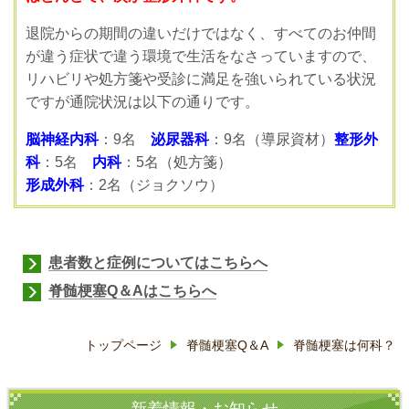
退院からの期間の違いだけではなく、すべてのお仲間
が違う症状で違う環境で生活をなさっていますので、
リハビリや処方箋や受診に満足を強いられている状況
ですが通院状況は以下の通りです。
脳神経内科
：9名
泌尿器科
：9名（導尿資材）
整形外
科
：5名
内科
：5名（処方箋）
形成外科
：2名（ジョクソウ）
患者数と症例について
はこちらへ
脊髄梗塞Q＆A
はこちらへ
トップページ
脊髄梗塞Q＆A
脊髄梗塞は何科？