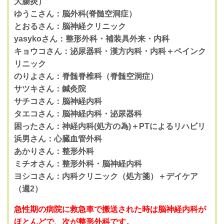
大腸炎）
ゆうこさん：脳外科(脊髄空洞症）
とおるさん：脳神経クリニック
yasykoさん：整形外科・補装具外来・内科
キョウコさん：泌尿器科・漢方内科・内科＋ペインク
リニック
のりよさん：脊髄脊椎科（脊髄空洞症）
サツキさん：鍼灸院
サチコさん：脳神経内科
タエコさん：脳神経内科・泌尿器科
困ったさん：神経内科(処方の為)＋PTによるリハビリ
浜男さん：心臓血管外科
あかりさん：整形外科
ミチオさん：整形外科・脳神経内科
ヨシコさん：内科クリニック（処方箋）＋デイケア
（週2）
急性期の病院に救急車で搬送された時は脳神経内科が
ほとんどで、次が整形外科です。