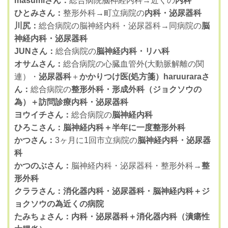
masumiさん：
総合病院脳神経内科→近くの
内科
ひとみさん：
整形外科→町立病院の
内科・泌尿器科
川尻：
総合病院の脳神経内科・泌尿器科→同病院の
脳
神経内科・泌尿器科
JUNさん：
総合病院の
脳神経内科・リハ科
オサムさん：
総合病院の心臓血管外(大動脈解離の関
連）・
泌尿器科
＋
かかりつけ医(処方箋）​haruuraraさ
ん：
総合病院の
整形外科・形成外科（ジョクソウの
為）＋訪問診療内科・泌尿器科
ヨウイチさん：
総合病院の
脳神経内科
ひろこさん：脳神経内科＋半年に一度整形外科
かつさん：
3ヶ月に1回市立病院の
脳神経内科・泌尿器
科
かつのぶさん：
脳神経内科・泌尿器科・整形外科→
整
形外科
クララさん：消化器内科・泌尿器科・脳神経内科＋ジ
ョクソウの為近くの病院
たみちょさん：内科・泌尿器科＋消化器内科（潰瘍性