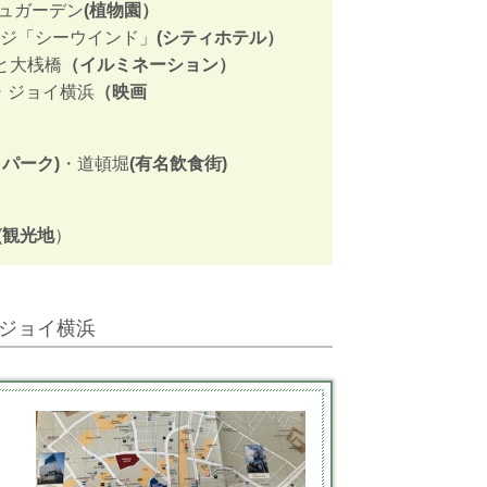
ュガーデン
(植物園）
ンジ「シーウインド」
(シティホテル）
と大桟橋
（イルミネーション）
・ジョイ横浜
（映画
パーク)
・道頓堀
(有名飲食街)
(
観光地
）
ジョイ横浜