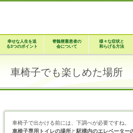
幸せな人生を送
脊髄梗塞患者の
様々な症状と
る3つのポイント
会について
和らげる方法
車椅子でも楽しめた場所
車椅子で出かける前には、下調べが必要ですね。
車椅子専用トイレの場所
と
駅構内のエレベーター