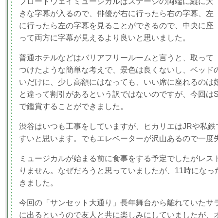
ブロードウェイミュージカルはステージの両端に縦に大
きな字幕が入るので、俳優が右に行ったら右の字幕、左
に行ったら左の字幕を見ることができるので、中央に座
って両方に字幕が見えるより良いと思いました。
普通ホテルなどはバリアフリールームと言うと、取って
つけたような簡単な考えで、景色は良くないし、ベッド
いだけに、少し高額にはなっても、いい席に座れるのは
と違って割引があるという訳ではないのですが、今回はSS席(1
で鑑賞することができました。
渋谷はいつも工事をしていますが、ヒカリエはJRや私鉄
すいと思います。でもエレベーターが沢山あるので一度
ミュージカルが始まる前に食事をする予定でしたがレスト
りません。なぜだろうと思っていましたが、11時になっ
きました。
今回の「サンセット大通り」長年舞台から離れていたサ
に出るというので友人と共に楽しみにしていましたが、