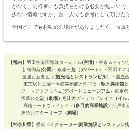
がなく、同行者にも負担をかける必要が無いので
少ない情報ですが、お一人でも参考にして頂けた
全国どこでもお勧めの場所がありましたら、写真
【都内】
羽田空港国際線ターミナル
(空港)
・東京スカイツ
新宿御苑
(公園)
・銀座三越
（デパート）・
羽田エア
皇居と新丸ビル(
観光地とレストランビル
）・国立
東京駅と三菱一号館美術館とKITTE（
駅と美術館と
アートアクアリウム(
デパートミュージアム
）東京都
浅草公会堂
（劇場）
恵比寿ガーデンプレイス
（イル
高輪ゲートウェイシティ
(多目的商業施設）
江戸東
東急シアターオーブ
（劇場）
【神奈川県】
横浜ベイクォーター
(商業施設とレストラン街