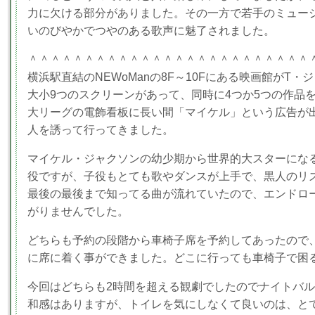
力に欠ける部分がありました。その一方で若手のミュー
いのびやかでつやのある歌声に魅了されました。
＾＾＾＾＾＾＾＾＾＾＾＾＾＾＾＾＾＾＾＾＾＾＾＾＾
横浜駅直結のNEWoManの8F～10Fにある映画館がT・
大小9つのスクリーンがあって、同時に4つか5つの作品
大リーグの電飾看板に長い間「マイケル」という広告が
人を誘って行ってきました。
マイケル・ジャクソンの幼少期から世界的大スターにな
役ですが、子役もとても歌やダンスが上手で、黒人のリ
最後の最後まで知ってる曲が流れていたので、エンドロ
がりませんでした。
どちらも予約の段階から車椅子席を予約してあったので
に席に着く事ができました。どこに行っても車椅子で困
今回はどちらも2時間を超える観劇でしたのでナイトバ
和感はありますが、トイレを気にしなくて良いのは、と