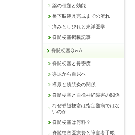
薬の種類と効能
長下肢装具完成までの流れ
痛みとしびれと東洋医学
脊髄梗塞掲載記事
脊髄梗塞Q＆A
脊髄梗塞と骨密度
導尿から自尿へ
導尿と膀胱炎の関係
脊髄梗塞と自律神経障害の関係
なぜ脊髄梗塞は指定難病ではな
いのか
脊髄梗塞は何科？
脊髄梗塞医療費と障害者手帳