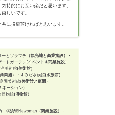
、気持的にお互い楽だと思います。
ら嬉しいです。
と共に投稿頂ければと思います。
リーとソラマチ
（観光地と商業施設）
・
ポートガーデン(
イベント＆商業施設
）
西洋美術館
(美術館）
商業施
）​・すみだ水族館
(水族館）
庭園美術館(
美術館と庭園
）
ミネーション）
京博物館
(博物館）
)
・横浜駅Newoman
（商業施設）
・