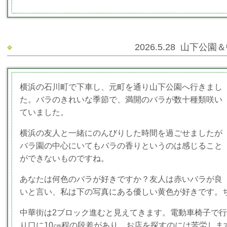
2026.5.28 山下公園
横浜の石川町で下車し、元町を通り山下公園へ行きまし
た。バラのきれいな季節で、満開のバラが数十種類咲い
ていました。
横浜の友人と一緒にのんびりした時間を過ごせましたが
バラ園の中心にいてもバラの香りというのは感じること
ができないものですね。
あなたは何色のバラが好きですか？友人は赤いバラが良
いと言い、私は下の写真にある優しい黄色が好きです。
中華街は2ブロック進むと見えてきます。電動車椅子で
り口に10㎝程の段差があり、お店を探すのには苦労しま