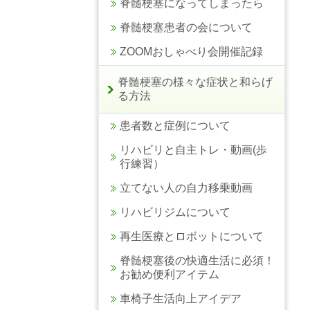
脊髄梗塞になってしまったら
脊髄梗塞患者の会について
ZOOMおしゃべり会開催記録
脊髄梗塞の様々な症状と和らげ
る方法
患者数と症例について
リハビリと自主トレ・動画(歩
行練習）
立てない人の自力移乗動画
リハビリジムについて
再生医療とロボットについて
脊髄梗塞後の快適生活に必須！
お勧め便利アイテム
車椅子生活向上アイデア