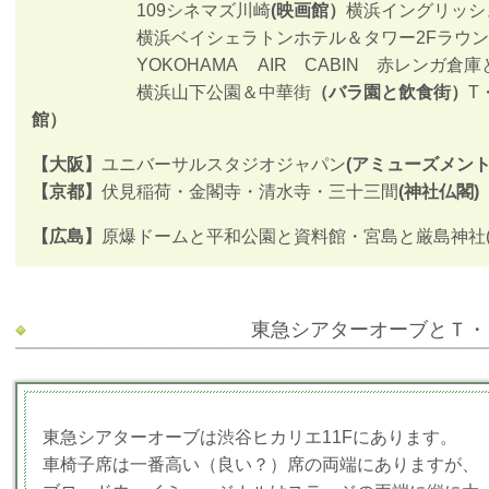
109シネマズ川崎
(映画館）
横浜イングリッシ
横浜ベイシェラトンホテル＆タワー2Fラウ
YOKOHAMA AIR CABIN 赤レンガ倉庫
横浜山下公園＆中華街
（バラ園と飲食街）
T
館）
【大阪】
ユニバーサルスタジオジャパン
(アミューズメント
【京都】
伏見稲荷・金閣寺・清水寺・三十三間
(神社仏閣)
【広島】
原爆ドームと平和公園と資料館・宮島と厳島神社
東急シアターオーブとＴ・
東急シアターオーブは渋谷ヒカリエ11Fにあります。
車椅子席は一番高い（良い？）席の両端にありますが、