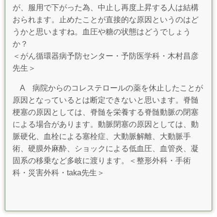
が、服用で下がった為、中止し再度上昇する人は結構
おられます。止めたことが直接的な原因というのはど
うかと思いますね。血圧や糖の状態はどうでしょう
か？
＜がん循環器病予防センター・予防医学科・木村昌彦
先生＞
A 病院からのコレステロールの薬を休止したことが
原因となっているとは断定できないと思います。脊髄
梗塞の原因としては、脊髄を栄養する脊髄動脈の閉塞
による場合があります。動脈閉塞の原因としては、動
脈硬化、血栓による塞栓症、大動脈解離、大動脈手
術、硬膜外麻酔、ショックによる低血圧、血管炎、凝
固系の移乗など多岐に渡ります。＜整形外科・手術
科・災害外科・taka先生＞