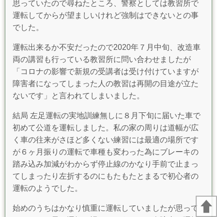
思っていたので尋ねたところ、
警察としては教習所で
運転してからが望ましいけれど強制はできないとの事
でした。
運転出来るか不安だったので2020年７月中旬、改造車
両の講習も行っている教習所に問い合わ
せましたが
「コロナの影響で新規の受講者は受け付けていますが
障害者になってしまった人の教習は再開の目途が
立た
ないです」と言われてしまいました。
結局 左足運転の実地訓練無しに８月下旬に届いた車で
初めて公道を運転しました。
私の家の周りは道幅が広
く車の往来がさほど多くない練習には最適の場所です
が６ヶ月振りの運転で車種も
変わった為にブレーキの
踏み込み加減がわからず停止線のかなり手前で止まっ
てしまったり左折するのに
もたもたとまるで初心者の
運転のようでした。
始めのうちはかなり慎重に運転していましたが思って