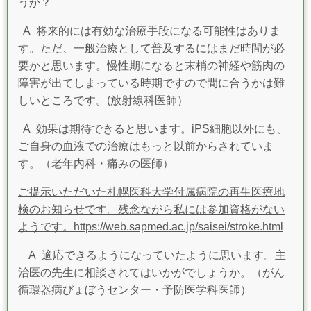
うか？
A
将来的には有効な治療手段になる可能性はありま
す。ただ、一般治療として普及するにはまだ時間が必
要かと思います。慢性期になると末梢の神経や筋肉の
障害が出てしまっている時期ですので間に合うかは難
しいところです。(放射線科医師）
A 効果は期待できると思います。iPS細胞以外にも、
ご自身の血液での治療はもっと以前からされていま
す。（老年内科・痛みの医師）
ご提示いただいた札幌医科大学付属病院の再生医療地
検のお知らせです。残念ながら私には参加資格がない
ようです。https://web.sapmed.ac.jp/saisei/stroke.html
A 適応できるようになっていたように思います。主
治医の先生に相談されてはいかがでしょうか。（がん
循環器病びょぼうセンター・予防医学科医師）