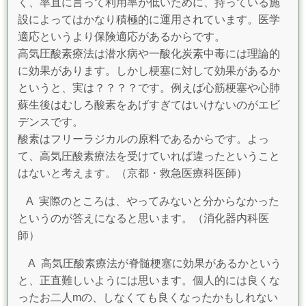
く、率直に言って利用率が低いために、持っている施
設によってはかなり積極的に運用されています。医学
適応というより保険適応があるからです。
高気圧酸素療法は潜水病や一酸化炭素中毒には理論的
に効果があります。しかし梗塞に対して効果があるか
というと、実は？？？？です。例えば心筋梗塞や心肺
蘇生後はむしろ酸素をあげすぎてはいけないのがエビ
デンスです。
酸素はフリーラジカルの原料であるからです。よっ
て、高気圧酸素療法を受けていれば違ったということ
はないと考えます。（京都・救急医療科医師）
A
実際のところは、やってみないと分からなかった
というのが答えになると思います。（
消化器内科医
師）
A 高気圧酸素療法が脊髄梗塞に効果があるかという
と、正直難しいようには思います。個人的には良くな
ったお二人mの、しなくても良くなったかもしれない