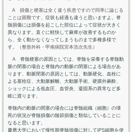
A
損傷と梗塞は全く違う疾患ですので同率に論じる
ことは困難です。
症状も経過も違うと思いますよ。脊
髄損傷には損傷を起こした部位によって症状が大きく
異なります。直ぐに軽快して麻痺が改善するものか
ら、全く動かなくなってしまうものまで多種多様で
す。
（整形外科・甲南病院宮本浩次先生）
A
脊髄梗塞の原因としては、脊髄を栄養する脊髄動
脈の閉塞の場合と脊髄内の動脈の閉塞による場合があ
ります、動脈閉塞の原因としては、動脈硬化、血栓に
よる塞栓症、大動脈解離、大動脈手術、硬膜外麻酔、
ショックによる低血圧、血管炎、凝固系の異常など多
岐に渡ります。
脊髄内の動脈の閉塞の場合には脊髄組織（細胞）の壊
死の状況が脊髄損傷の髄節損傷と類似していることに
なると思います。
慶應大学において慢性期脊髄損傷に対してiPS細胞を使