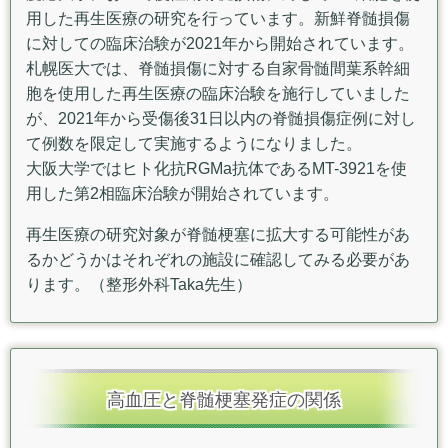
用した再生医療の研究を行っています。新鮮脊髄損傷
に対しての臨床治験が2021年から開始されています。
札幌医大では、脊髄損傷に対する自家骨髄間葉系幹細
胞を使用した再生医療の臨床治験を施行していました
が、2021年から受傷後31日以内の脊髄損傷症例に対し
て例数を限定して実施するようになりました。
大阪大学ではヒト化抗RGMa抗体であるMT-3921を使
用した第2相臨床治験が開始されています。
再生医療の研究対象が脊髄梗塞に拡大する可能性があ
るかどうかはそれぞれの施設に確認してみる必要があ
ります。（整形外科Taka
先生）
高血圧と脊髄梗塞発症の関係