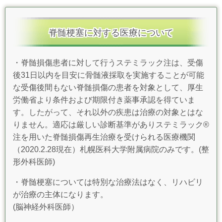
脊髄梗塞に対する医療について
・脊髄損傷患者に対して行うステミラック注は、受傷
後31日以内を目安に骨髄液採取を実施することが可能
な受傷後間もない脊髄損傷の患者を対象として、厚生
労働省より条件および期限付き薬事承認を得ていま
す。したがって、それ以外の疾患は治療の対象とはな
りません。
適応は厳しい診断基準があり
ステミラック®
注を用いた脊髄損傷再生治療を受けられる医療機関
（2020.2.28現在）
札幌医科大学附属病院のみです。(整
形外科医師)
・脊髄梗塞については特別な治療法はなく、リハビリ
が治療の主体になります。
(脳神経外科医師）