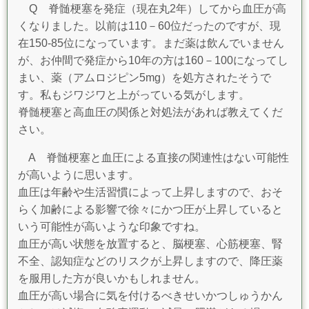
Q 脊髄梗塞を発症（現在丸2年）してから血圧が高
くなりました。以前は110－60位だったのですが、現
在150-85位になっています。まだ薬は飲んでいません
が、お仲間で発症から10年の方は160－100になってし
まい、薬（アムロジピン5mg）を処方されたそうで
す。私もジワジワと上がっている気がします。
脊髄梗塞と高血圧の関係と対処法があれば教えてくだ
さい。
A
脊髄梗塞と血圧による直接の関連性はない可能性
が高いように思います。
血圧は年齢や生活習慣によって上昇しますので、おそ
らく加齢による影響で徐々にかつ圧が上昇していると
いう可能性が高いような印象ですね。
血圧が高い状態を放置すると、脳梗塞、心筋梗塞、腎
不全、認知症などのリスクが上昇しますので、降圧薬
を服用した方が良いかもしれません。
血圧が高い場合に気を付けるべきせいかつしゅうかん