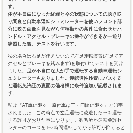
す。
体が不自由になった経緯と今の状態についての聴き取
り調査と自動車運転シュミレーターを使いフロント部
分に映る画像を見ながら何種類かの条件に合わせたハ
ンドル・アクセル・ブレーキの操作ができるか一通り
練習した後、テストを行います。
私の場合は右足が使えないので左足運転装置(左足でア
クセルとブレーキを踏みます)を取付けてテストを受け
ました。
足が不自由な人が手で運転する自動車運転シ
ュミレーターもありました。運転適性検査にパスする
と運転免許証の裏面の備考欄に条件追加が記載されま
す。
私は『AT車に限る 原付車は三・四輪に限る』と印字
されました。
この時点で左足運転に改造した車を運転
する許可がおりた事になります。
教習所か運転免許セ
ンターのコースを1~2時間運転してから許可が降りると