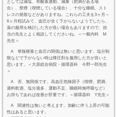
としては減塩、有酸素運動、減量（肥満がある場
合）、禁煙（喫煙している場合）、十分な睡眠、スト
レスの発散などがありますね。これらの工夫を3ヶ月～
6ヶ月程試みて、血圧が全く下がらないようでしたら、
薬の服用を検討した方が良い場合もありますので、担
当の先生とよく相談してくださいね。＜一般内科 M
先生＞
A 脊髄梗塞と血圧の関係は無いと思います。塩分制
限などで下がらない時は降圧剤を服用した方が良いと
思います。＜大原総合病院・循環器科 今野一郎先生
＞
A 否、無関係です。高血圧危険因子（喫煙、肥満、
過料飲酒、塩分過多、運動不足、睡眠時無呼吸など）
お持ちであれば改善が肝要です。＜循環器科 Y先生＞
A 関連性は無いと考えます。加齢に伴う上昇の可能
性はあると思います。