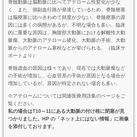
脊髄動脈は脳動脈に比べてアテローム性変化が少な
く、また、側副血行路が発達しているため、脊髄梗塞
は脳梗塞に比べきわめて頻度が少ない。脊髄梗塞の原
因には多くの病態があるが、不明な場合も多い。臨床
的に重要な原因は、胸腹部大動脈における解離性大動
脈瘤、大動脈のアテローム硬化、大動脈の手術、大動
脈からのアテローム塞栓などが挙げられる。（臨床サ
ポートより）
脊髄虚血の原因は様々であり、現在では大動脈瘤など
の手術が増加し、心血管系の手術が原因となる場合が
増加しているが、原因が特定されない場合も多い。
※アテロームについては関連医療用語集のページをご
覧ください。
私の場合はT10～11にある大動脈の付け根に閉塞が見
つかりました。HP の「ネット上にはない情報」に画像
を添付しております。