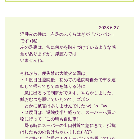
2023.6.27
浮腫みの件は、左足のふくらはぎが「パンパン」
です (笑)
左の足裏は、常に何かを踏んづけているような感
覚がありますが、浮腫んでは
いませんね。
それから、便失禁の大噴火２回は、
・１度目は退院後、初めての通院時自分で車を運
転して帰ってきて車を降りる時に
急に出るって制御ができず、やらかしました。
紙おむつを履いていたので、ズボン
とかに被害はありませんでした w(゜o゜)w
・２度目は、退院後半年経って、スーパーへ買い
物に行って（この時も自動車）
帰る時にスーパーの出口付近で急にきて、抵抗
はしたものの負けちゃいました( ﾉД`)
この時は、普通のボクサーパンツを履いていた