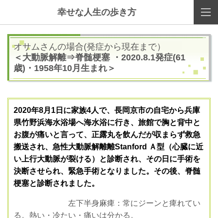
幸せな人生の歩き方
オサムさんの場合(発症から現在まで）
＜大動脈解離⇒脊髄梗塞 ・2020.8.1発症(61
歳)・1958年10月生まれ＞
2020年8月1日に家族4人で、長岡京市の自宅から兵庫
県竹野浜海水浴場へ海水浴に行き、旅館で胸と背中と
お腹が痛いと言って、正露丸を飲んだが収まらず救急
搬送され、急性大動脈解離離Stanford Ａ型（心臓に近
い上行大動脈が裂ける）と診断され、その日に手術を
決断させられ、緊急手術となりました。その後、脊髄
梗塞と診断されました。
左下半身麻痺：常にジーンと痺れてい
る。熱い・冷たい・痛いは分かる。