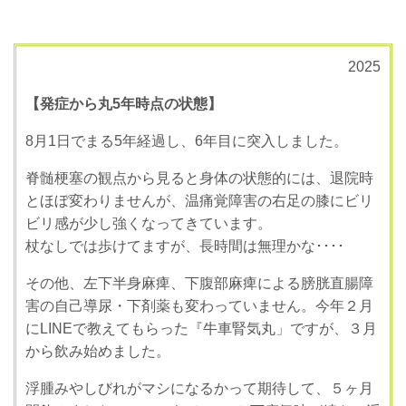
2025
【発症から丸5年時点の状態】
8月1日でまる5年経過し、6年目に突入しました。
脊髄梗塞の観点から見ると身体の状態的には、退院時
とほぼ変わりませんが、温痛覚障害の右足の膝にビリ
ビリ感が少し強くなってきています。
杖なしでは歩けてますが、長時間は無理かな････
その他、左下半身麻痺、下腹部麻痺による膀胱直腸障
害の自己導尿・下剤薬も変わっていません。今年２月
にLINEで教えてもらった『牛車腎気丸」ですが、３月
から飲み始めました。
浮腫みやしびれがマシになるかって期待して、５ヶ月