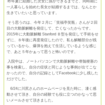
昨年夏に結婚した次女に孫ができるまでと、同時期に
一人暮らしを始めた長女が
結婚するまでは、なんとか
生きていたいと思っています。
そう思うのは、今年２月に「笑福亭笑瓶」さんが２回
目の大動脈解離を発症して、
亡くなったからです。
2015年に大動脈解離 Stanford Ｂ型を発症して手術をせ
ずに、８年後に再度発症
したので、私も解離部分が残
っているから、爆弾を抱えて生活しているような感じ
で、あと５年かぁって思うと怖いのです。
入院中は、ノートパソコンで大動脈解離や脊髄梗塞の
事を検索し、自分の症状と同じ
ような事例が出てこな
かったので、自分の記録としてFacebookに少し残した
だけでし
た。
6/24に川尻さんのホームページを見た時に、凄く感
動させて頂き、自分の経験でも
役に立つのかなって思
いメールさせて頂きました。