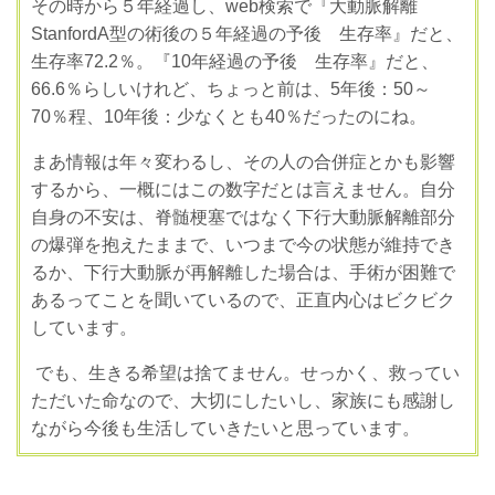
その時から５年経過し、
web
検索で『大動脈解離
StanfordA
型の術後の５年経過の予後 生存率』だと、
生存率
72.2
％。『
10
年経過の予後 生存率』だと、
66.6
％らしいけれど、ちょっと前は、
5
年後：
50
～
70
％程、
10
年後：少なくとも
40
％だったのにね。
まあ情報は年々変わるし、その人の合併症とかも影響
するから、一概にはこの数字だとは言えません。自分
自身の不安は、脊髄梗塞ではなく下行大動脈解離部分
の爆弾を抱えたままで、いつまで今の状態が維持でき
るか、下行大動脈が再解離した場合は、手術が困難で
あるってことを聞いているので、正直内心はビクビク
しています。
でも、生きる希望は捨てません。せっかく、救ってい
ただいた命なので、大切にしたいし、家族にも感謝し
ながら今後も生活していきたいと思っています。