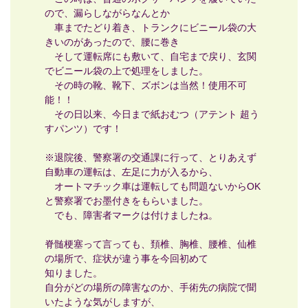
ので、漏らしながらなんとか
車までたどり着き、トランクにビニール袋の大
きいのがあったので、腰に巻き
そして運転席にも敷いて、自宅まで戻り、玄関
でビニール袋の上で処理をしました。
その時の靴、靴下、ズボンは当然！使用不可
能！！
その日以来、今日まで紙おむつ（アテント 超う
すパンツ）です！
※退院後、警察署の交通課に行って、とりあえず
自動車の運転は、左足に力が入るから、
オートマチック車は運転しても問題ないからOK
と警察署でお墨付きをもらいました。
でも、障害者マークは付けましたね。
脊髄梗塞って言っても、頚椎、胸椎、腰椎、仙椎
の場所で、症状が違う事を今回初めて
知りました。
自分がどの場所の障害なのか、手術先の病院で聞
いたような気がしますが、