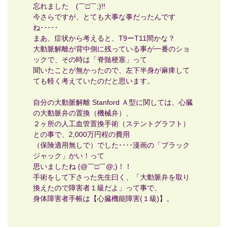
忘れました (￣□￣;)!!
今さらですが、とても大事な事だったんです
ね･････
まあ、症状から考えると、T9ーT11間かな？
大動脈解離が背中側に残っている事が一番のショ
ックで、その時は「脊髄梗塞」って
聞いたことが無かったので、左下半身が麻痺して
ても軽く考えていたのだと思います。
自分の大動脈解離 Stanford Ａ型に関しては、心臓
の大動脈弁の置換（機械弁）、
２ヶ所の人工血管置換手術（ステントグラフト）
との事で、2,000万円程の費用
（保険適用無しで）でした････漫画の「ブラック
ジャック」かい！って
思いましたね (@￣□￣@;)！！
手術をして下さった先生曰く、「大動脈弁を取り
換えたので障害者１級だよ」って事で、
身体障害者手帳は【心臓機能障害(１級)】。