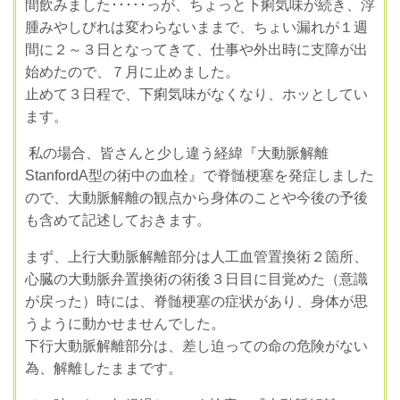
間飲みました･････っが、ちょっと下痢気味が続き、浮
腫みやしびれは変わらないままで、ちょい漏れが１週
間に２～３日となってきて、仕事や外出時に支障が出
始めたので、７月に止めました。
止めて３日程で、下痢気味がなくなり、ホッとしてい
ます。
私の場合、皆さんと少し違う経緯『大動脈解離
StanfordA型の術中の血栓』で脊髄梗塞を発症しました
ので、大動脈解離の観点から身体のことや今後の予後
も含めて記述しておきます。
まず、上行大動脈解離部分は人工血管置換術２箇所、
心臓の大動脈弁置換術の術後３日目に目覚めた（意識
が戻った）時には、脊髄梗塞の症状があり、身体が思
うように動かせませんでした。
下行大動脈解離部分は、差し迫っての命の危険がない
為、解離したままです。