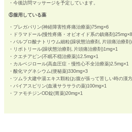
・今後訪問マッサージを予定しています。
⑤服用している薬
・プレガバリン(神経障害性疼痛治療薬)75mg×6
・ドラマドール(慢性疼痛・オピオイド系の鎮痛剤)25mg×
・バルプロ酸ナトリウム細粒(躁状態治療剤, 片頭痛治療剤)4
・リボトリール(躁状態治療剤, 片頭痛治療剤)1mg×1
・クエチアピン(不眠不穏治療薬)12.5mg×1
・カルベジロール(高血圧症・慢性心不全治療薬)2.5mg×1
・酸化マグネシウム(便秘薬)330mg×3
・ツムラ大建中湯エキス顆粒(お腹が張って苦しい時の漢方薬
・バイアスピリン(血液サラサラの薬)100mg×1
・ファモチジンOD錠(胃薬)20mg×1