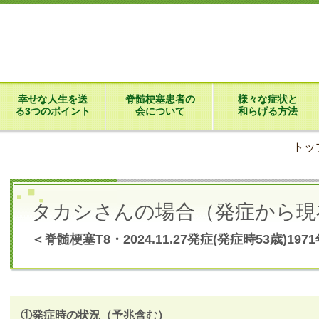
幸せな人生を送
脊髄梗塞患者の
様々な症状と
る3つのポイント
会について
和らげる方法
トッ
タカシさんの場合（発症から現
＜脊髄梗塞T8・2024.11.27発症(発症時53歳)19
①発症時の状況（予兆含む）