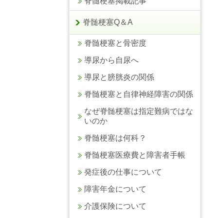
脊髄梗塞掲載記事
脊髄梗塞Q＆A
脊髄梗塞と骨密度
導尿から自尿へ
導尿と膀胱炎の関係
脊髄梗塞と自律神経障害の関係
なぜ脊髄梗塞は指定難病ではな
いのか
脊髄梗塞は何科？
脊髄梗塞医療費と障害者手帳
発症後の仕事について
障害年金について
介護保険について