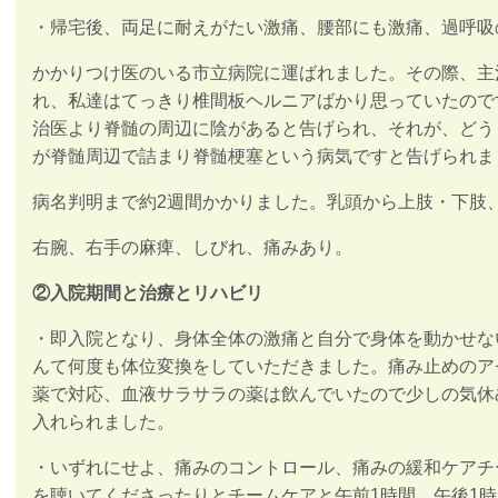
・帰宅後、両足に耐えがたい激痛、腰部にも激痛、過呼吸
かかりつけ医のいる市立病院に運ばれました。その際、主
れ、私達はてっきり椎間板ヘルニアばかり思っていたので
治医より脊髄の周辺に陰があると告げられ、それが、どう
が脊髄周辺で詰まり脊髄梗塞という病気ですと告げられま
病名判明まで約2週間かかりました。乳頭から上肢・下肢
右腕、右手の麻痺、しびれ、痛みあり。
②入院期間と治療とリハビリ
・即入院となり、身体全体の激痛と自分で身体を動かせな
んて何度も体位変換をしていただきました。痛み止めのア
薬で対応、血液サラサラの薬は飲んでいたので少しの気休
入れられました。
・いずれにせよ、痛みのコントロール、痛みの緩和ケアチ
を聴いてくださったりとチームケアと午前1時間、午後1