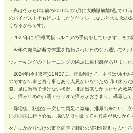
・私は今から8年前の2016年の5月に大動脈解離b型で1
のバイパス手術も行いました(バイパスしないと大動脈の
くなるからです)。
・2022年に2回椎間板ヘルニアの手術をしています、そ
・今年の健康診断で体重を指摘され毎日のジム通いで2ヶ
ウォーキングのトレーニングの際足に違和感がありました
・2024年(令和6年)11月27日、夜勤明けで、本当は明
のですが年末と言う事もあり人員がいないため明け休みだ
際、足に激痛で歩けない状況、排尿出来なかったため救急
し、痛み止めの点滴アセリオで痛みがおさまり、導尿して
・帰宅後、状態が一変して両足に激痛、排尿出来ない、立
別の病院に行き心臓、脳のMRIを撮っても異常が見つから
夕方にかかりつけの市立病院で腰部のMRI造影剤を入れて