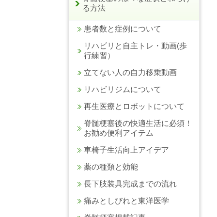
る方法
患者数と症例について
リハビリと自主トレ・動画(歩
行練習）
立てない人の自力移乗動画
リハビリジムについて
再生医療とロボットについて
脊髄梗塞後の快適生活に必須！
お勧め便利アイテム
車椅子生活向上アイデア
薬の種類と効能
長下肢装具完成までの流れ
痛みとしびれと東洋医学