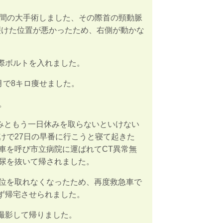
1時間の大手術しました、その際首の頸動脈
裂けた位置が悪かったため、右側が動かな
の際ボルトを入れました。
月で8キロ痩せました。
。
け休みともう一日休みを取らないといけない
けで27日の早番に行こうと寝て起きた
車を呼び市立病院に運ばれてCT異常無
尿を抜いて帰されました。
位を取れなくなったため、再度救急車で
ず帰宅させられました。
撮影して帰りました。